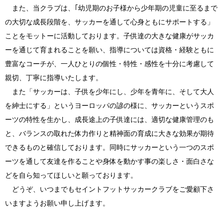
また、当クラブは、｢幼児期のお子様から少年期の児童に至るまで
の大切な成長段階を、サッカーを通して心身ともにサポートする」
ことをモットーに活動しております。子供達の大きな健康がサッカ
ーを通じて育まれることを願い、指導については資格・経験ともに
豊富なコーチが、一人ひとりの個性・特性・感性を十分に考慮して
親切、丁寧に指導いたします。
また「サッカーは、子供を少年にし、少年を青年に、そして大人
を紳士にする」というヨーロッパの諺の様に、サッカーというスポ
ーツの特性を生かし、成長途上の子供達には、適切な健康管理のも
と、バランスの取れた体力作りと精神面の育成に大きな効果が期待
できるものと確信しております。同時にサッカーという一つのスポ
ーツを通して友達を作ることや身体を動かす事の楽しさ・面白さな
どを自ら知ってほしいと願っております。
どうぞ、いつまでもセイントフットサッカークラブをご愛顧下さ
いますようお願い申し上げます。