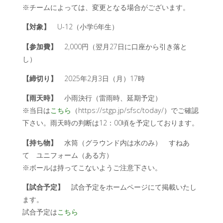
※チームによっては、変更となる場合がございます。
【対象】
U-12（小学6年生）
【参加費】
2,000円（翌月27日に口座から引き落と
し）
【締切り】
2025年2月3日（月）17時
【雨天時】
小雨決行（雷雨時、延期予定）
※当日は
こちら
（https://stgp.jp/sfsc/today/）でご確認
下さい。雨天時の判断は12：00頃を予定しております。
【持ち物】
水筒（グラウンド内は水のみ） すねあ
て ユニフォーム（ある方）
※ボールは持ってこないようご注意下さい。
【試合予定】
試合予定をホームページにて掲載いたし
ます。
試合予定は
こちら