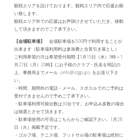
観戦エリアを設けております。観戦エリア内で応援お願
い致します。
観戦エリア外での応援はお声掛けさせていただき、移動
して頂きますのでご了承下さい。
【会場駐車場】
会場駐車場を500円で利用することが
出来ます（駐車場利用料は参加費と合算引き落とし）
ご利用希望の方は希望受付期間【1月15日（水）9時～1
月27日（月）20時】にお子様のクラブ・氏名を明記の
上、事務局までメール（info@stgp.jp）をお送り下さ
い。
・時間、期間外の電話・メール、スポスルでのご予約は
受付できませんので予めご了承下さい。
・駐車場利用可能台数は30台です。お申込み多数の場合
は抽選とさせて頂きます。
・駐車場使用の可否は
こちら
からご確認下さい。1月28
日（火）掲載予定です。
・ゴルフ場、テニス場、フットサル場の駐車場は絶対に