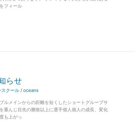
ーをフィール
お知らせ
ースクール
/
oceans
リブルメインからの距離を短くしたショートグループサ
成を重んじ目先の勝敗以上に選手個人個人の成長、変化
知度も上がっ