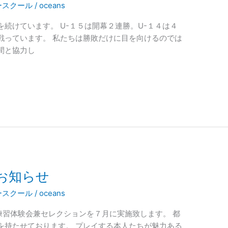
ースクール
/
oceans
続けています。 U-１５は開幕２連勝。U-１４は４
戦っています。 私たちは勝敗だけに目を向けるのでは
間と協力し
お知らせ
ースクール
/
oceans
練習体験会兼セレクションを７月に実施致します。 都
を持たせております。 プレイする本人たちが魅力ある