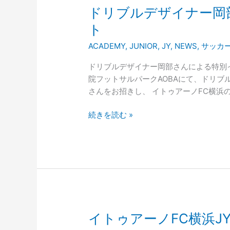
ド
ドリブルデザイナー岡
リ
ト
ブ
ACADEMY
,
JUNIOR
,
JY
,
NEWS
,
サッカ
ル
デ
ドリブルデザイナー岡部さんによる特別
ザ
院フットサルパークAOBAにて、ドリ
イ
さんをお招きし、 イトゥアーノFC横浜
ナ
ー
続きを読む »
岡
部
将
和
さ
ん
に
よ
イ
イトゥアーノFC横浜J
る
ト