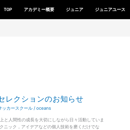
TOP
アカデミー概要
ジュニア
ジュニアユース
・セレクションのお知らせ
サッカースクール
/
oceans
向上と人間性の成長を大切にしながら日々活動していま
テクニック，アイデアなどの個人技術を磨くだけでな