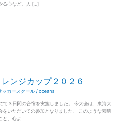
る心など、人 […]
ャレンジカップ２０２６
サッカースクール
/
oceans
にて３日間の合宿を実施しました。 今大会は、東海大
会をいただいての参加となりました。 このような素晴
こと、心よ