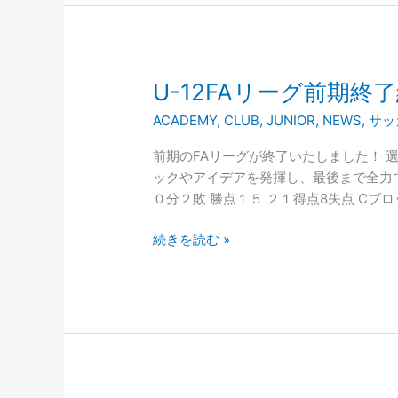
成
長
す
る。
U-
U-12FAリーグ前期終
12FA
ACADEMY
,
CLUB
,
JUNIOR
,
NEWS
,
サッ
リ
ー
前期のFAリーグが終了いたしました！ 
グ
ックやアイデアを発揮し、最後まで全力で
前
０分２敗 勝点１５ ２１得点8失点 Cブロ
期
終
続きを読む »
了
結
果
報
告