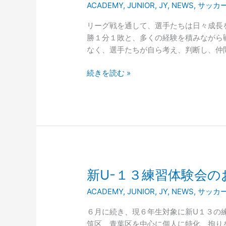
特
ACADEMY
,
JUNIOR
,
JY
,
NEWS
,
サッカ
ゥ
別
ア
イ
リーグ戦を通して、選手たちは日々成長を
ー
ベ
勝１分１敗と、多くの経験を積みながら
ノ
ン
なく、選手たちが自ら考え、判断し、仲
FC
ト
横
続きを読む »
浜
JY
リ
ー
グ
戦
途
中
新
新U-１３練習体験会の
経
U-
ACADEMY
,
JUNIOR
,
JY
,
NEWS
,
サッカ
過
１
３
６月に続き、現６年生対象に新U１３の
練
筑区、青葉区を中心に個人に特化、拘り