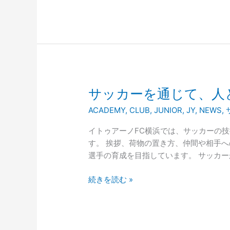
ャ
レ
ン
ジ
カ
ッ
プ
サ
サッカーを通じて、人
２
ッ
ACADEMY
,
CLUB
,
JUNIOR
,
JY
,
NEWS
,
０
カ
２
ー
イトゥアーノFC横浜では、サッカーの
６
を
す。 挨拶、荷物の置き方、仲間や相手
通
選手の育成を目指しています。 サッカ
じ
て、
続きを読む »
人
と
し
て