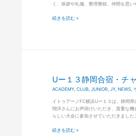
13
く、挨拶や礼儀、整理整頓、仲間を思いや
練
習
続きを読む »
会・
セ
レ
ク
シ
ョ
ン
の
U
Uー１３静岡合宿・チ
お
ー
ACADEMY
,
CLUB
,
JUNIOR
,
JY
,
NEWS
,
知
１
ら
３
イトゥアーノFC横浜Uー１３は、静岡県
せ
静
翔洋さんにお声掛けいただき、貴重な機
岡
らしい大会に参加させていただきました
合
宿・
続きを読む »
チ