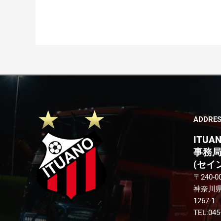
の
お
知
ら
せ
ADDRE
ITUA
事務
(セイ
〒240-0
神奈川
1267-1
TEL:045