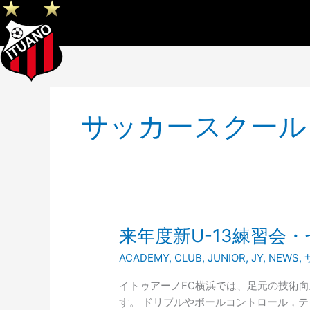
内
容
を
ス
キ
ッ
プ
サッカースクール
来
来年度新U-13練習会
年
ACADEMY
,
CLUB
,
JUNIOR
,
JY
,
NEWS
,
度
新
イトゥアーノFC横浜では、足元の技術
U-
す。 ドリブルやボールコントロール，