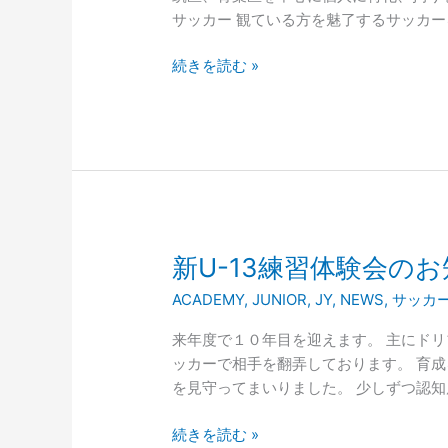
習
サッカー 観ている方を魅了するサッカ
体
験
続きを読む »
会
の
お
知
ら
せ
新
新U-13練習体験会の
U-
ACADEMY
,
JUNIOR
,
JY
,
NEWS
,
サッカ
13
練
来年度で１０年目を迎えます。 主にド
習
ッカーで相手を翻弄しております。 育
体
を見守ってまいりました。 少しずつ認
験
会
続きを読む »