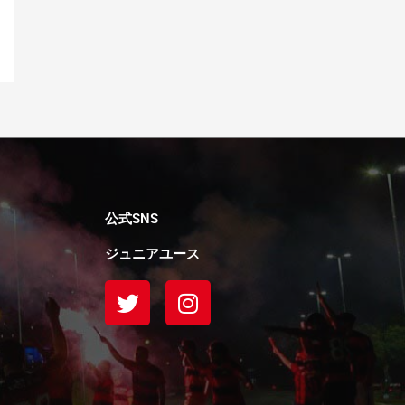
公式SNS
ジュニアユース
T
I
w
n
i
s
t
t
t
a
e
g