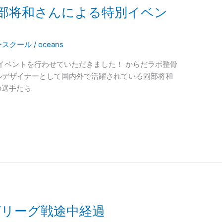
部将和さんによる特別イベン
ースクール
/
oceans
イベントを行わせていただきました！ からだラボ整骨
ブルデザイナーとして国内外で活躍されている岡部将和
の選手たち
Yリーグ戦途中経過