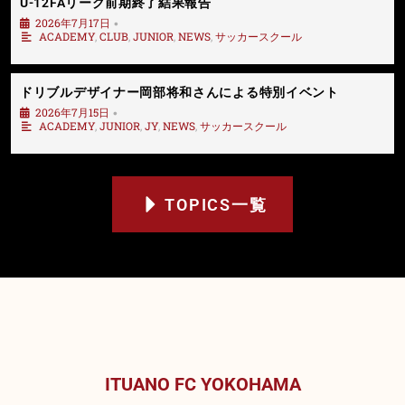
U-12FAリーグ前期終了結果報告
2026年7月17日
•
ACADEMY
,
CLUB
,
JUNIOR
,
NEWS
,
サッカースクール
ドリブルデザイナー岡部将和さんによる特別イベント
2026年7月15日
•
ACADEMY
,
JUNIOR
,
JY
,
NEWS
,
サッカースクール
TOPICS一覧
ITUANO FC YOKOHAMA