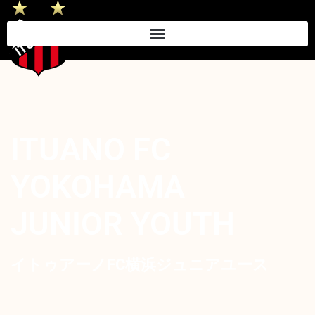
内
容
を
ス
キ
ッ
プ
ITUANO FC
YOKOHAMA
JUNIOR YOUTH
イトゥアーノFC横浜ジュニアユース