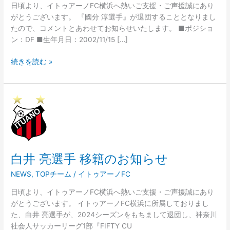
お
日頃より、イトゥアーノFC横浜へ熱いご支援・ご声援誠にあり
知
がとうございます。 『國分 淳選手』が退団することとなりまし
ら
たので、コメントとあわせてお知らせいたします。 ■ポジショ
せ
ン：DF ■生年月日：2002/11/15 […]
続きを読む »
白
井
亮
選
手
白井 亮選手 移籍のお知らせ
移
籍
NEWS
,
TOPチーム
/
イトゥアーノFC
の
お
日頃より、イトゥアーノFC横浜へ熱いご支援・ご声援誠にあり
知
がとうございます。 イトゥアーノFC横浜に所属しておりまし
ら
た、白井 亮選手が、2024シーズンをもちまして退団し、神奈川
せ
社会人サッカーリーグ1部『FIFTY CU