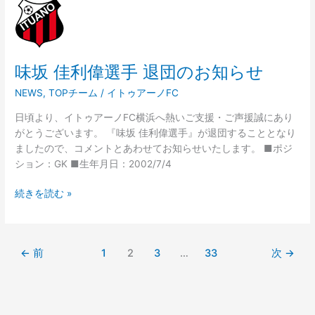
坂
佳
利
偉
味坂 佳利偉選手 退団のお知らせ
選
手
NEWS
,
TOPチーム
/
イトゥアーノFC
退
団
日頃より、イトゥアーノFC横浜へ熱いご支援・ご声援誠にあり
の
がとうございます。 『味坂 佳利偉選手』が退団することとなり
お
ましたので、コメントとあわせてお知らせいたします。 ■ポジ
知
ション：GK ■生年月日：2002/7/4
ら
せ
続きを読む »
←
前
1
2
3
…
33
次
→