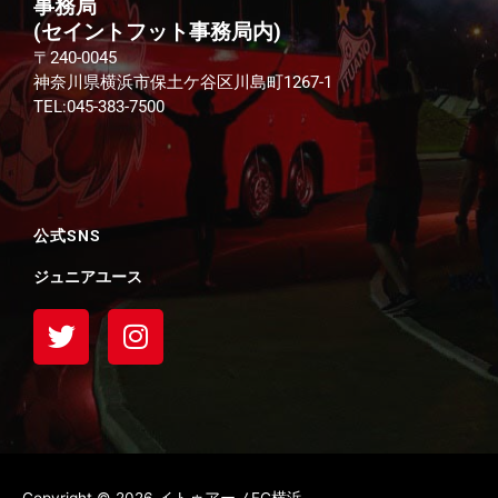
事務局
(セイントフット事務局内)
〒240-0045
神奈川県横浜市保土ケ谷区川島町1267-1
TEL:045-383-7500
公式SNS
ジュニアユース
T
I
w
n
i
s
t
t
t
a
e
g
r
r