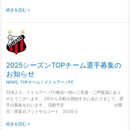
続きを読む »
2025
シ
ー
ズ
ン
2025シーズンTOPチーム選手募集の
TOP
チ
お知らせ
ー
NEWS
,
TOPチーム
/
イトゥアーノFC
ム
選
日頃より、イトゥアーノFC横浜へ熱いご支援・ご声援誠にあり
手
がとうございます。 2月から活動を開始するにあたりまして、選
募
手の募集を行います。 活動予定 火曜
集
日：青葉台フットサルコート 21:00-2
の
お
続きを読む »
知