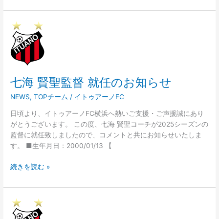
ら
せ
七
海
賢
聖
監
七海 賢聖監督 就任のお知らせ
督
就
NEWS
,
TOPチーム
/
イトゥアーノFC
任
の
日頃より、イトゥアーノFC横浜へ熱いご支援・ご声援誠にあり
お
がとうございます。 この度、七海 賢聖コーチが2025シーズンの
知
監督に就任致しましたので、コメントと共にお知らせいたしま
ら
す。 ■生年月日：2000/01/13 【
せ
続きを読む »
内
村