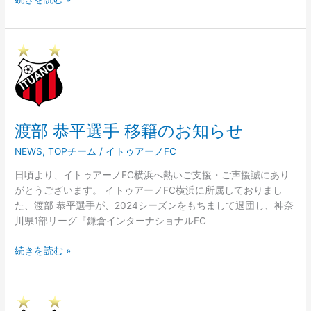
渡
部
恭
平
選
渡部 恭平選手 移籍のお知らせ
手
移
NEWS
,
TOPチーム
/
イトゥアーノFC
籍
の
日頃より、イトゥアーノFC横浜へ熱いご支援・ご声援誠にあり
お
がとうございます。 イトゥアーノFC横浜に所属しておりまし
知
た、渡部 恭平選手が、2024シーズンをもちまして退団し、神奈
ら
川県1部リーグ『鎌倉インターナショナルFC
せ
続きを読む »
味