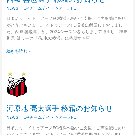
移
NEWS
,
TOPチーム
/
イトゥアーノFC
籍
の
日頃より、イトゥアーノFC横浜へ熱いご支援・ご声援誠にあり
お
がとうございます。 イトゥアーノFC横浜に所属しておりまし
知
た、西城 響也選手が、2024シーズンをもちまして退団し、神奈
ら
川県1部リーグ『品川CC横浜』に移籍する事
せ
続きを読む »
河
原
地
亮
太
河原地 亮太選手 移籍のお知らせ
選
手
NEWS
,
TOPチーム
/
イトゥアーノFC
移
籍
日頃より、イトゥアーノFC横浜へ熱いご支援・ご声援誠にあり
の
がとうございます。 イトゥアーノFC横浜に所属しておりまし