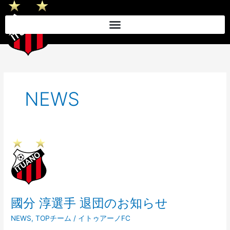
内
容
を
ス
キ
ッ
プ
NEWS
國
分
淳
選
手
國分 淳選手 退団のお知らせ
退
団
NEWS
,
TOPチーム
/
イトゥアーノFC
の