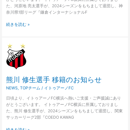
お
た、河原地 亮太選手が、2024シーズンをもちまして退団し、神
知
奈川県1部リーグ『鎌倉インターナショナルF
ら
せ
続きを読む »
熊
川
修
生
選
熊川 修生選手 移籍のお知らせ
手
移
NEWS
,
TOPチーム
/
イトゥアーノFC
籍
の
日頃より、イトゥアーノFC横浜へ熱いご支援・ご声援誠にあり
お
がとうございます。 イトゥアーノFC横浜に所属しておりまし
知
た、熊川 修生選手が、2024シーズンをもちまして退団し、関東
ら
サッカーリーグ2部『COEDO KAWAG
せ
続きを読む »