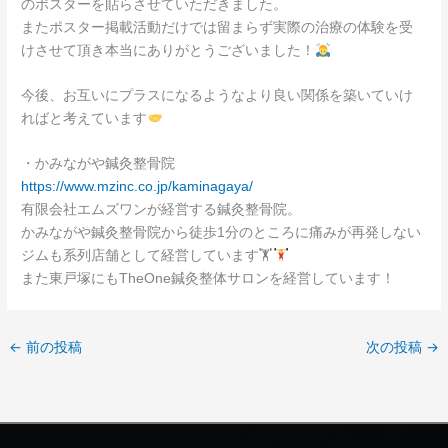
のポスターを貼らさせていただきました。
またポスター掲載活動だけでは留まらず実際の治療の体験を受
けさせて頂き本当にありがとうございました！
今後、お互いにプラスになるようなより良い関係を築いていけ
ればと考えています
・かみながや鍼灸整骨院
https://www.mzinc.co.jp/kaminagaya/
有限会社エムズワンが経営する鍼灸整骨院。
かみながや鍼灸整骨院から徒歩1分のところに痛みが再発しない
ジムも系列店舗として経営しています🏋
また東戸塚にもTheOne鍼灸整体サロンを経営しています！
←
前の投稿
次の投稿
→