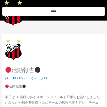
内
容
を
ス
キ
ッ
プ
活動報告
/
CLUB
/ By
イトゥアーノFC
活動報告
本日はTR場所であるスポーツフィールド戸塚でお会いしました
かみながや鍼灸整骨院さん
にチームの広報活動を行い、チーム