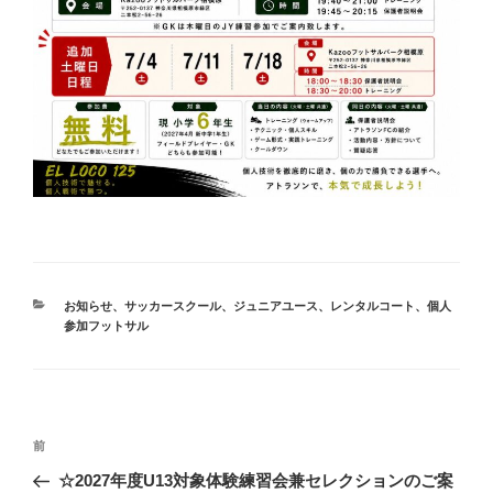
お知らせ
、
サッカースクール
、
ジュニアユース
、
レンタルコート
、
個人
参加フットサル
前
☆2027年度U13対象体験練習会兼セレクションのご案