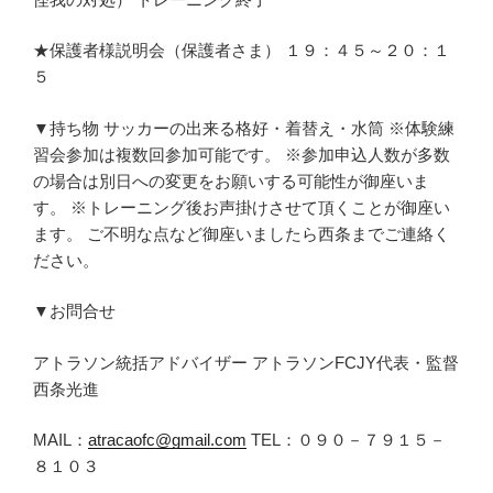
★保護者様説明会（保護者さま） １９：４５～２０：１
５
▼持ち物 サッカーの出来る格好・着替え・水筒 ※体験練
習会参加は複数回参加可能です。 ※参加申込人数が多数
の場合は別日への変更をお願いする可能性が御座いま
す。 ※トレーニング後お声掛けさせて頂くことが御座い
ます。 ご不明な点など御座いましたら西条までご連絡く
ださい。
▼お問合せ
アトラソン統括アドバイザー アトラソンFCJY代表・監督
西条光進
MAIL：
atracaofc@gmail.com
TEL：０９０－７９１５－
８１０３