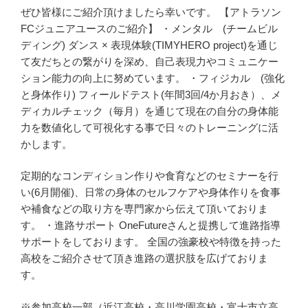
ぜひ皆様にご紹介頂けましたら幸いです。 【アトラソン
FCジュニアユースのご紹介】 ・メンタル (チームビル
ディング) ダンス × 表現体験(TIMYHERO project)を通じ
て友だちとの繋がりを深め、自己表現力やコミュニケー
ション能力の向上に努めています。 ・フィジカル (強化
と身体作り) フィールドテスト(年間3回/4か月おき）、メ
ディカルチェック（毎月）を通じて現在の自分の身体能
力を数値化して可視化する事で日々のトレーニングに活
かします。
定期的なコンディション作りや食育などのセミナーを行
い(6月開催)、日常の身体のセルフケアや身体作りを食事
や補食などの取り方を専門家から伝えて頂いておりま
す。 ・進路サポート OneFutureさんと提携して進路指導
サポートをしております。 全国の強豪校や特徴を持った
高校をご紹介させて頂き進路の選択肢を広げておりま
す。
※参加高校一部（近江高校・高川学園高校・富士市立高