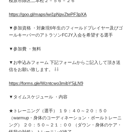
模原市緑区二本松２－５６－２６
https://goo.gl/maps/iwi1pNpvZtePF3pXA
▼参加資格 ・対象現6年生のフィールドプレイヤー及びゴ
ールキーパーのアトラソンFCJY入会を希望する選手
▼参加費 ・無料
▼お申込みフォーム 下記フォームからご記入して頂き送
信をお願い致します。 ⇩⇩
https://forms.gle/Wzntcwo3mibYSjLN9
▼タイムスケジュール ・内容
★トレーニング（選手） １９：４０～２０：５０
（warmup・身体のコーディネーション・ボールトレーニ
ング） ２０：５０～２１：００ （ダウン・身体のケア・
怪我の対処） トレーニング終了