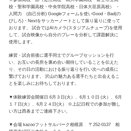
校・聖和学園高校・中央学院高校・日体大荏原高校） ・
人間力 (自己分析) Googleフォームを使いGood・Bad(の
びしろ)・Nextをサッカーノートとして振り返りに使って
おります。 試合ではAIカメラ(スタジアムチューブ)を使用
して、試合映像から自分のプレーを分析して課題解決に
使用します。
練習・試合前後に選手同士でグループセッションを行
い、お互いの長所を褒め合い期待していることを伝えた
り、その日の活動における振り返りを行い次への成長に
繋げております。 沢山の魅力ある選手たちと出会えるこ
とを楽しみにお待ちしております。
▼体験練習会開催日 6月３日(火）、6月１０日 (火）、6月
１７日(火）、6月２４日(火） ※上記日程での参加が難し
い方は西条までご連絡下さい。
▼会場 kazooフットサルパーク相模原 〒252-0137 相