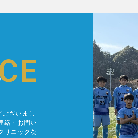
CE
の
どございまし
連絡・お問い
クリニックな