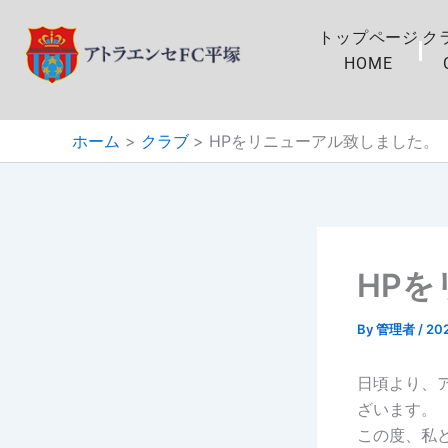
内
容
トップページ
ク
を
HOME
ス
キ
ホーム
クラブ
HPをリニューアル致しました。
ッ
プ
HP
By
管理者
/
20
日頃より、
ざいます。
この度、私