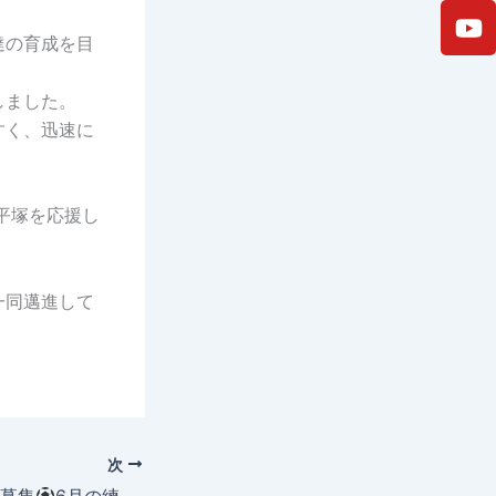
達の育成を目
しました。
すく、迅速に
平塚を応援し
一同邁進して
次