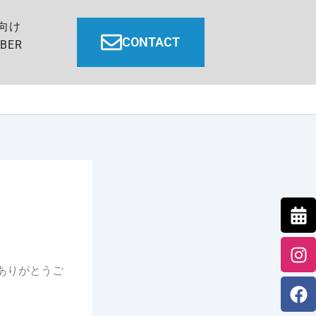
向け
CONTACT
BER
Ca
In
F
Y
al
ありがとうご